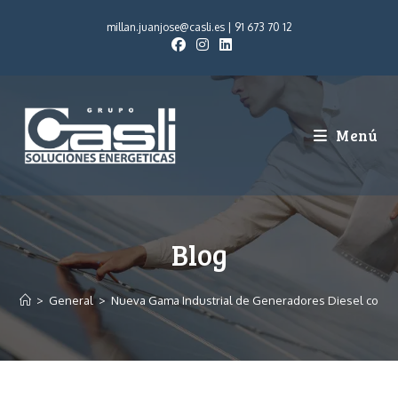
millan.juanjose@casli.es
|
91 673 70 12
Menú
Blog
>
General
>
Nueva Gama Industrial de Generadores Diesel con M