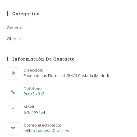
Categorías
General
Ofertas
Información De Contacto
Dirección:
Paseo de las Flores, 21 28823 Coslada (Madrid)
Teléfono:
91 673 70 12
Móvil:
670 499 154
Correo electrónico:
millan.juanjose@casli.es