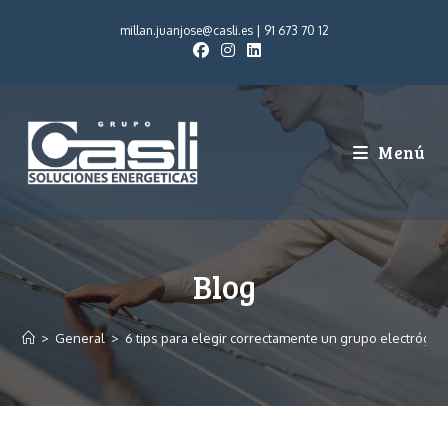
millan.juanjose@casli.es
|
91 673 70 12
Menú
Blog
>
General
>
6 tips para elegir correctamente un grupo electróg