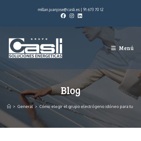
millan.juanjose@casli.es
|
91 673 70 12
Menú
Blog
>
General
>
Cómo elegir el grupo electrógeno idóneo para tu ne